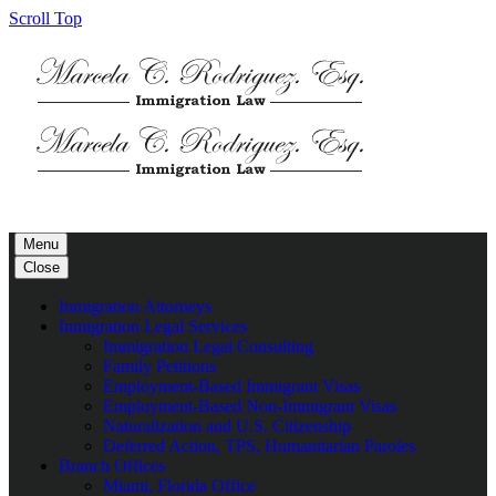
Scroll Top
Menu
Close
Inmigration Attorneys
Inmigration Legal Services
Immigration Legal Consulting
Family Petitions
Employment-Based Immigrant Visas
Employment-Based Non-Immigrant Visas
Naturalization and U.S. Citizenship
Deferred Action, TPS, Humanitarian Paroles
Branch Offices
Miami, Florida Office