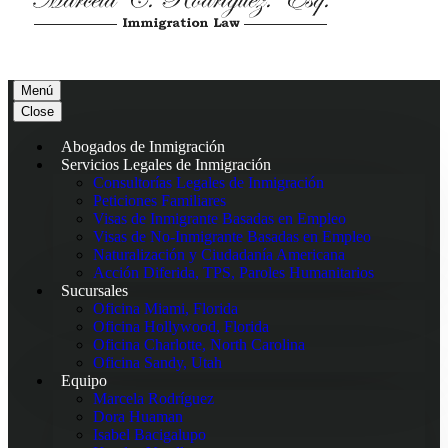
Menú
Close
Abogados de Inmigración
Servicios Legales de Inmigración
Consultorías Legales de Inmigración
Peticiones Familiares
Visas de Inmigrante Basadas en Empleo
Visas de No-Inmigrante Basadas en Empleo
Naturalización y Ciudadanía Americana
Acción Diferida, TPS, Paroles Humanitarios
Sucursales
Oficina Miami, Florida
Oficina Hollywood, Florida
Oficina Charlotte, North Carolina
Oficina Sandy, Utah
Equipo
Marcela Rodríguez
Dora Huaman
Isabel Bacigalupo