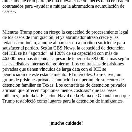
directamente eran parte de una nueva clase de jueces de la era Biden
contratados para «ayudar a mitigar la abrumadora acumulación de
casos».
Mientras Trump pone en riesgo la capacidad de procesamiento legal
de los casos de inmigración, el ya abrumador atraso crece y las
redadas continúan, aunque al parecer no a un ritmo suficiente para
satisfacer al partido. Según CBS News, la capacidad de detención
del ICE se ha “agotado”, al 120% de su capacidad con más de
46.000 personas detenidas a pesar de tener solo 38.000 camas según
las estadísticas internas del gobierno. Los contratistas de prisiones
privadas que tienen vínculos de larga data con el ICE se
beneficiarán de este estancamiento. El miércoles, Core Civic, un
grupo de prisiones privadas, anunció la reapertura de su centro de
detención familiar en Texas. Los contratistas de detención privados
afirman que ofrecen “opciones menos costosas” que las bases
militares, incluida la Estación Naval de la Bahía de Guantánamo que
Trump restableció como lugares para la detención de inmigrantes.
¡mucho cuidado!