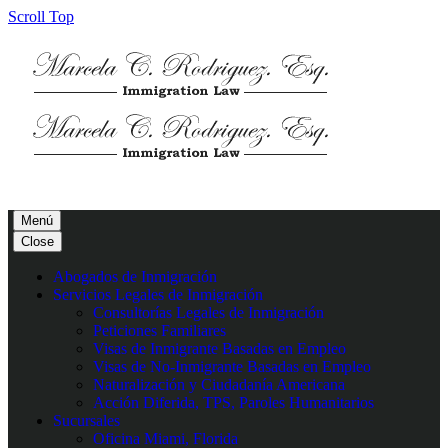
Scroll Top
Menú
Close
Abogados de Inmigración
Servicios Legales de Inmigración
Consultorías Legales de Inmigración
Peticiones Familiares
Visas de Inmigrante Basadas en Empleo
Visas de No-Inmigrante Basadas en Empleo
Naturalización y Ciudadanía Americana
Acción Diferida, TPS, Paroles Humanitarios
Sucursales
Oficina Miami, Florida