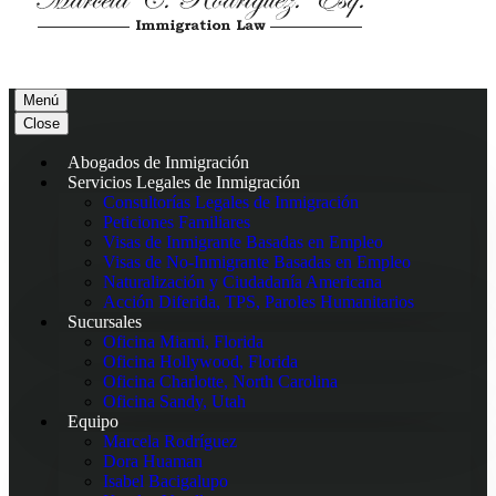
Menú
Close
Abogados de Inmigración
Servicios Legales de Inmigración
Consultorías Legales de Inmigración
Peticiones Familiares
Visas de Inmigrante Basadas en Empleo
Visas de No-Inmigrante Basadas en Empleo
Naturalización y Ciudadanía Americana
Acción Diferida, TPS, Paroles Humanitarios
Sucursales
Oficina Miami, Florida
Oficina Hollywood, Florida
Oficina Charlotte, North Carolina
Oficina Sandy, Utah
Equipo
Marcela Rodríguez
Dora Huaman
Isabel Bacigalupo