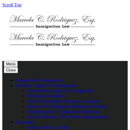
Scroll Top
Menú
Close
Abogados de Inmigración
Servicios Legales de Inmigración
Consultorías Legales de Inmigración
Peticiones Familiares
Visas de Inmigrante Basadas en Empleo
Visas de No-Inmigrante Basadas en Empleo
Naturalización y Ciudadanía Americana
Acción Diferida, TPS, Paroles Humanitarios
Sucursales
Oficina Miami, Florida