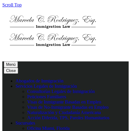
Scroll Top
Menú
Close
Abogados de Inmigración
Servicios Legales de Inmigración
Consultorías Legales de Inmigración
Peticiones Familiares
Visas de Inmigrante Basadas en Empleo
Visas de No-Inmigrante Basadas en Empleo
Naturalización y Ciudadanía Americana
Acción Diferida, TPS, Paroles Humanitarios
Sucursales
Oficina Miami, Florida