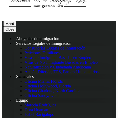
Menú
Close
Abogados de Inmigración
Servicios Legales de Inmigración
Consultorías Legales de Inmigración
Peticiones Familiares
Visas de Inmigrante Basadas en Empleo
Visas de No-Inmigrante Basadas en Empleo
Naturalización y Ciudadanía Americana
Acción Diferida, TPS, Paroles Humanitarios
Sucursales
Oficina Miami, Florida
Oficina Hollywood, Florida
Oficina Charlotte, North Carolina
Oficina Sandy, Utah
Equipo
Marcela Rodríguez
Dora Huaman
Isabel Bacigalupo